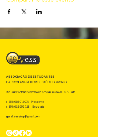
ASSOCIAÇÃO DE ESTUDANTES
DA ESCOLA SUPERIOR DE SAÚDE DO PORTO
Rua Doutor António Bernardino de Almeida,
400 4200-072
Porto
(+351)
968 012 074
- Presidente
(+351)
932 956 728
- Secretária
geral.aeestsp@gmail.com