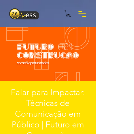
Falar para Impactar:
Técnicas de
Comunicação em
Público | Futuro em