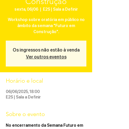
Construção
sexta, 06/06
  |  
E2S | Sala a Definir
Workshop sobre oratória em público no
âmbito da semana "Futuro em
Construção".
Os ingressos não estão à venda
Ver outros eventos
Horário e local
06/06/2025, 18:00
E2S | Sala a Definir
Sobre o evento
No encerramento da Semana 
Futuro em 